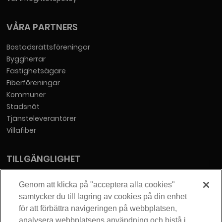
VÅRA PARTNERS
Bostadsrättsföreningar
Byggherrar
Fastighetsägare
Fiberföreningar
Kommuner
Stadsnät
Tjänsteleverantörer
Villafiber
TILLGÄNGLIGHET
Tillgänglighetsredogörelse
Genom att klicka på "acceptera alla cookies"
samtycker du till lagring av cookies på din enhet
KONTAKT
för att förbättra navigeringen på webbplatsen,
analysera webbplatsens användning och bistå i