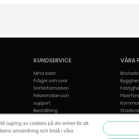
igare.
sonlig och hängiven support.
en bindningstid.
KUNDSERVICE
VÅRA 
Mina sidor
Bostads
Frågor och svar
Byggher
Driftinformation
Fastigh
Felanmälan och
Fiberför
support
Kommun
Beställning
Stadsnä
Hjälp att beställa
Tjänstel
ll lagring av cookies på din enhet för att
Bredbandsrådgivaren
Villafiber
tsens användning och bistå i våra
Vår cookiepolicy