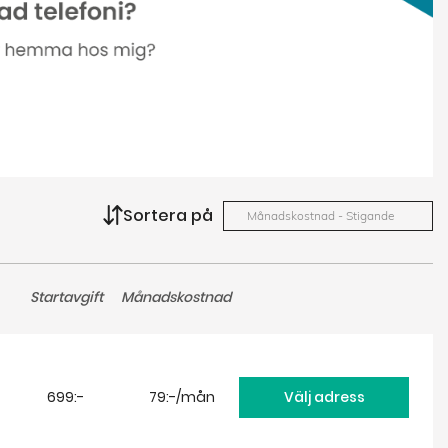
Sortera på
Månadskostnad - Stigande
Startavgift
Månadskostnad
699:-
79:-/mån
Välj adress