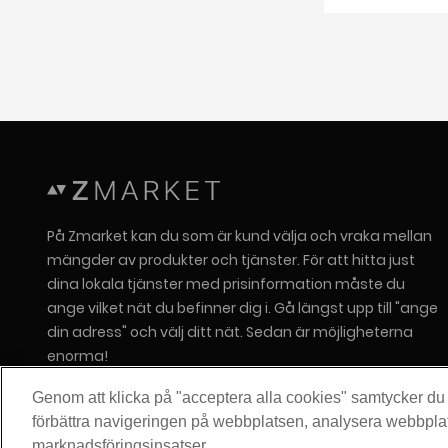
bill
Per
Ing
På Zmarket kan du som är kund välja och vraka mellan
mängder av produkter och tjänster. För att hitta just
dina lokala tjänster med prisinformation måste du
ange vilket nät du befinner dig i. Gå längst upp till "ange
din adress" och välj ditt nät. Sedan är möjligheterna
enorma!
Om Zitius
Genom att klicka på "acceptera alla cookies" samtycker du ti
Press
förbättra navigeringen på webbplatsen, analysera webbpla
marknadsföringsinsatser.