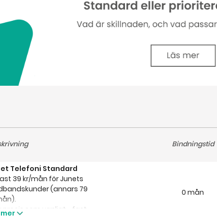
krivning
Bindningstid
et Telefoni Standard
ast 39 kr/mån för Junets
dbandskunder (annars 79
0 mån
mån).
g precis som vanligt - fast
 mer