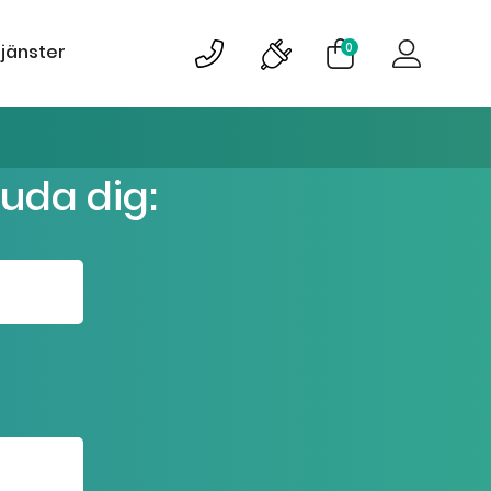
0
tjänster
juda dig: