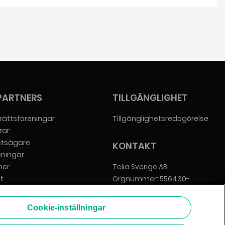
PARTNERS
TILLGÄNGLIGHET
rättsföreningar
Tillgänglighetsredogörelse
rar
etsägare
KONTAKT
eningar
er
Telia Sverige AB
t
Orgnummer: 556430-
everantörer
0142
Säte: Stockholm
Cookie-inställningar
info@zmarket.se