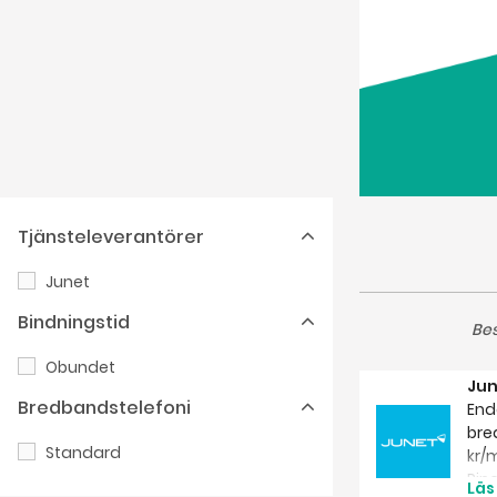
Tjänsteleverantörer
Junet
Bindningstid
Bes
Obundet
Jun
Bredbandstelefoni
End
bre
Standard
kr/
Rin
Läs