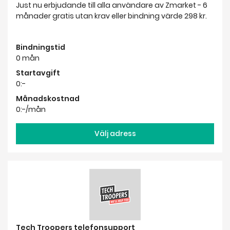
Startavgift
0:-
Månadskostnad
0:-/mån
Välj adress
Tech Troopers telefonsupport
Tech Troopers kan hjälpa dig oavsett om det är
datorn, tv:n eller surfplattan som du har problem med.
Boka en av våra Tech Troopers som hjälper dig via
telefon.