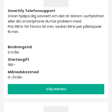
15 min.
Bindningstid
0 mån
Startavgift
195:-
Månadskostnad
0:-/mån
Välj adress
Hemfixarna Installationshjälp 60 min
Installationshjälp 60min 499 kr, även kvällar och