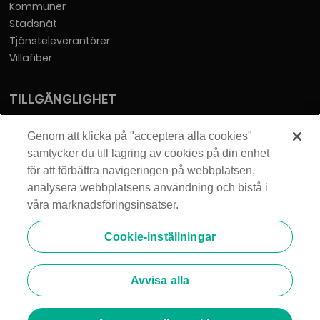
TILLGÄNGLIGHET
Tillgänglighetsredogörelse
KONTAKT
Telia Sverige AB
Orgnummer: 556430-0142
Genom att klicka på "acceptera alla cookies"
Säte: Stockholm
samtycker du till lagring av cookies på din enhet
info@zmarket.se
för att förbättra navigeringen på webbplatsen,
analysera webbplatsens användning och bistå i
våra marknadsföringsinsatser.
Cookie-inställningar
© 2026 Telia Sverige AB. Alla rättigheter förbehållna.
Avvisa alla