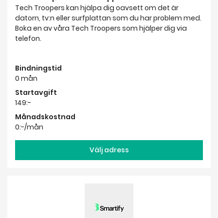
Bindningstid
0 mån
Startavgift
149:-
Månadskostnad
0:-/mån
Välj adress
Smartify Telefonsupport
Vi kan hjälpa dig oavsett om det är datorn, surfplattan
eller din smartphone du har problem med.
Pris 195 kr för första 30 min, sedan 99 kr per påbörjade