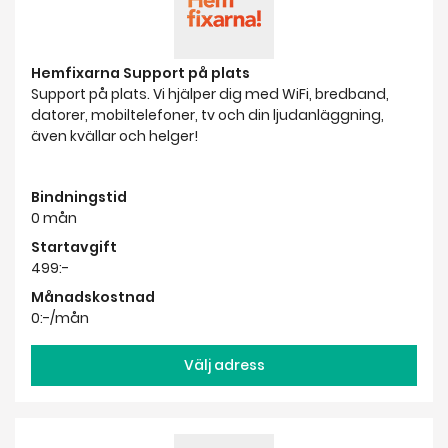
även kvällar och helger!
Bindningstid
0 mån
Startavgift
499:-
Månadskostnad
0:-/mån
Välj adress
Installation av Router Hemfixarna
Ny router? Hemfixarna hjälper dig så installationen blir