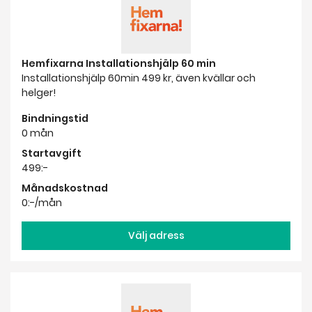
helger!
Bindningstid
0 mån
Startavgift
499:-
Månadskostnad
0:-/mån
Välj adress
Hemfixarna Support på plats
Support på plats. Vi hjälper dig med WiFi, bredband,
datorer, mobiltelefoner, tv och din ljudanläggning,