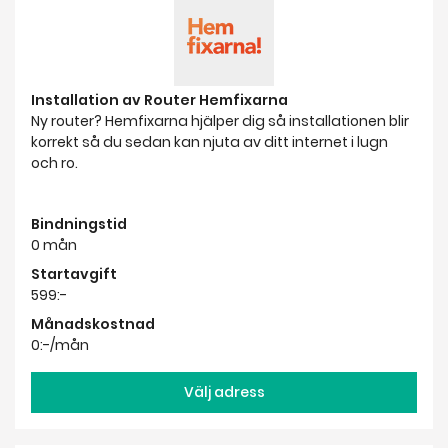
korrekt så du sedan kan njuta av ditt internet i lugn
och ro.
Bindningstid
0 mån
Startavgift
599:-
Månadskostnad
0:-/mån
Välj adress