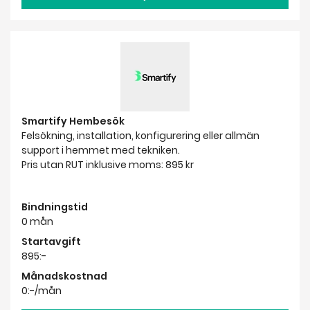
Smartify Hembesök
Felsökning, installation, konfigurering eller allmän
support i hemmet med tekniken.
Pris utan RUT inklusive moms: 895 kr
Bindningstid
0 mån
Startavgift
895:-
Månadskostnad
0:-/mån
Välj adress