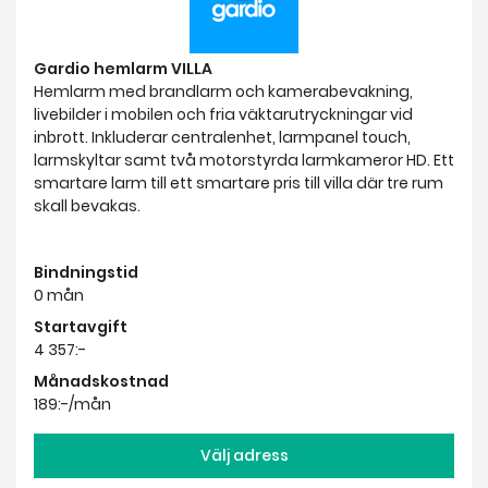
inbrott. Inkluderar centralenhet, larmpanel touch,
larmskyltar samt två motorstyrda larmkameror HD. Ett
smartare larm till ett smartare pris till villa där tre rum
skall bevakas.
Bindningstid
0 mån
Startavgift
4 357:-
Månadskostnad
189:-/mån
Välj adress