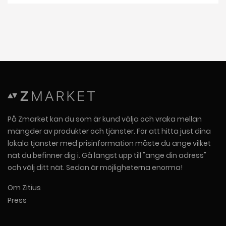
På Zmarket kan du som är kund välja och vraka mellan
mängder av produkter och tjänster. För att hitta just dina
lokala tjänster med prisinformation måste du ange vilket
nät du befinner dig i. Gå längst upp till "ange din adress"
och välj ditt nät. Sedan är möjligheterna enorma!
Om Zitius
Press
KUNDSERVICE
Mina sidor
Frågor och svar
Driftinformation
Felanmälan och