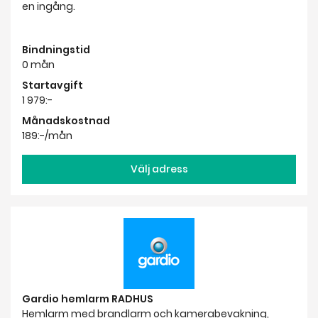
1 979:-
Månadskostnad
189:-/mån
Välj adress
Gardio hemlarm RADHUS
Hemlarm med brandlarm och kamerabevakning,
livebilder i mobilen och fria väktarutryckningar vid
inbrott. Inkluderar centralenhet, larmpanel touch,
larmskyltar samt två motorstyrda larmkameror HD. Ett
smartare larm till ett smartare pris till radhus eller
mindre villa där två rum skall bevakas.