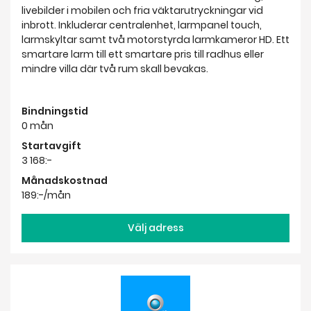
Bindningstid
0 mån
Startavgift
3 168:-
Månadskostnad
189:-/mån
Välj adress
Gardio hemlarm VILLA
Hemlarm med brandlarm och kamerabevakning,
livebilder i mobilen och fria väktarutryckningar vid